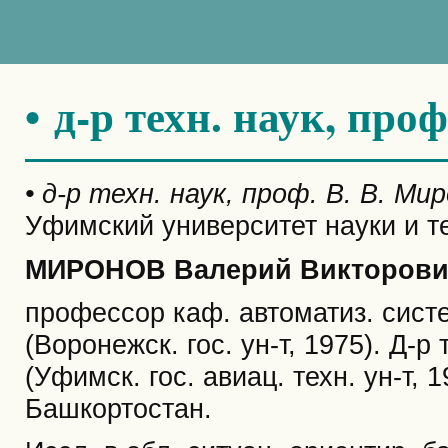
• д-р техн. наук, про
• д-р техн. наук, проф. В. В. Ми
Уфимский университет науки и т
МИРОНОВ Валерий Викторови
профессор каф. автоматиз. сист
(Воронежск. гос. ун-т, 1975). Д-р 
(Уфимск. гос. авиац. техн. ун-т, 
Башкортостан.