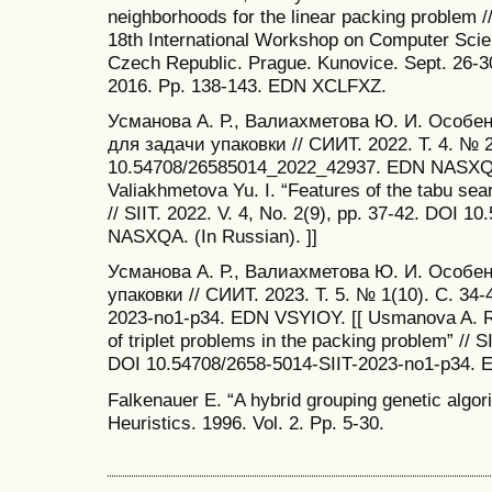
neighborhoods for the linear packing problem /
18th International Workshop on Computer Scie
Czech Republic. Prague. Kunovice. Sept. 26-30
2016. Рp. 138-143. EDN XCLFXZ.
Усманова А. Р., Валиахметова Ю. И. Особе
для задачи упаковки // СИИТ. 2022. Т. 4. № 2
10.54708/26585014_2022_42937. EDN NASXQA
Valiakhmetova Yu. I. “Features of the tabu se
// SIIT. 2022. V. 4, No. 2(9), pp. 37-42. DOI
NASXQA. (In Russian). ]]
Усманова А. Р., Валиахметова Ю. И. Особен
упаковки // СИИТ. 2023. Т. 5. № 1(10). С. 34
2023-no1-p34. EDN VSYIOY. [[ Usmanova A. R.
of triplet problems in the packing problem” // SI
DOI 10.54708/2658-5014-SIIT-2023-no1-p34. E
Falkenauer E. “A hybrid grouping genetic algori
Heuristics. 1996. Vol. 2. Рp. 5-30.