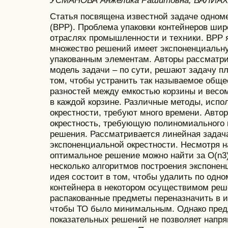
УСМАНОВА Анжелика Рашитовна, ВАЛИАХ
Статья посвящена известной задаче одномер
(BPP). Проблема упаковки контейнеров шир
отраслях промышленности и техники. BPP 
множество решений имеет экспоненциальн
упакованным элементам. Авторы рассмат
модель задачи – по сути, решают задачу п
том, чтобы устранить так называемое обще
разностей между емкостью корзины и вес
в каждой корзине. Различные методы, ис
окрестности, требуют много времени. Авт
окрестность, требующую полиномиального 
решения. Рассматривается линейная задача
экспоненциальной окрестности. Несмотря на
оптимальное решение можно найти за O(n3
несколько алгоритмов построения экспонен
идея состоит в том, чтобы удалить по одно
контейнера в некотором осуществимом реше
распакованные предметы переназначить в 
чтобы ТО было минимальным. Однако пред
показательных решений не позволяет напр