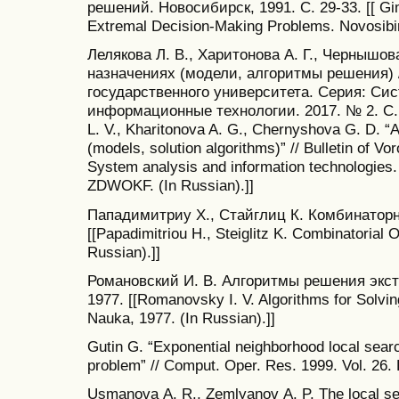
решений. Новосибирск, 1991. С. 29-33. [[ Gim
Extremal Decision-Making Problems. Novosibirs
Лелякова Л. В., Харитонова А. Г., Чернышов
назначениях (модели, алгоритмы решения) 
государственного университета. Серия: Си
информационные технологии. 2017. № 2. С.
L. V., Kharitonova A. G., Chernyshova G. D. “
(models, solution algorithms)” // Bulletin of Vo
System analysis and information technologies.
ZDWOKF. (In Russian).]]
Пападимитриу Х., Стайглиц К. Комбинаторн
[[Papadimitriou H., Steiglitz K. Combinatorial 
Russian).]]
Романовский И. В. Алгоритмы решения экст
1977. [[Romanovsky I. V. Algorithms for Solv
Nauka, 1977. (In Russian).]]
Gutin G. “Exponential neighborhood local searc
problem” // Comput. Oper. Res. 1999. Vol. 26.
Usmanova А. R., Zemlyanov А. P. The local se