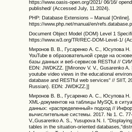
https://www.oasis-open.org/2021/ 06/16/ open
published/ (Accessed July, 11.2024).
PHP: Database Extensions – Manual [Online].
https://www.php.net/manual/en/refs.database.p
Document Object Model (DOM) Level 1 Specifica
https://www.w3.org/TR/REC-DOM-Level-1/ (Ac
Миронов В. В., Гусаренко А. С., Юсупова Н
YouTube в образовательной среде на основ
базы данных и веб-сервисов RESTful // СИИТ.
EDN: JWDKZZ. [[Mironov V. V., Gusarenko A. S
youtube video views in the educational environ
database and RESTful web services" // SIIT, 202
Russian). EDN: JWDKZZ.]]
Миронов В. В., Гусаренко А. С., Юсупова Н
XML-документов на таблицы MySQL в ситу
данных: «распределенный» подход // Инфо
вычислительные системы. 2017. № 1. С. 77-
V.,Gusarenko A. S., Yusupova N. I. "Displayi
tables in the situation-oriented databases,"dist