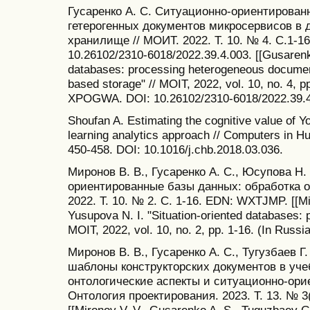
Гусаренко А. С. Ситуационно-ориентирован
гетерогенных документов микросервисов в
хранилище // МОИТ. 2022. Т. 10. № 4. С.1-
10.26102/2310-6018/2022.39.4.003. [[Gusarenko
databases: processing heterogeneous documen
based storage" // MOIT, 2022, vol. 10, no. 4, p
XPOGWA. DOI: 10.26102/2310-6018/2022.39.4.
Shoufan A. Estimating the cognitive value of Y
learning analytics approach // Computers in H
450-458. DOI: 10.1016/j.chb.2018.03.036.
Миронов В. В., Гусаренко А. С., Юсупова Н.
ориентированные базы данных: обработка 
2022. Т. 10. № 2. С. 1-16. EDN: WXTJMP. [[Mi
Yusupova N. I. "Situation-oriented databases: 
MOIT, 2022, vol. 10, no. 2, pp. 1-16. (In Rus
Миронов В. В., Гусаренко А. С., Тугузбаев 
шаблоны конструкторских документов в уче
онтологические аспекты и ситуационно-ори
Онтология проектирования. 2023. Т. 13. № 3