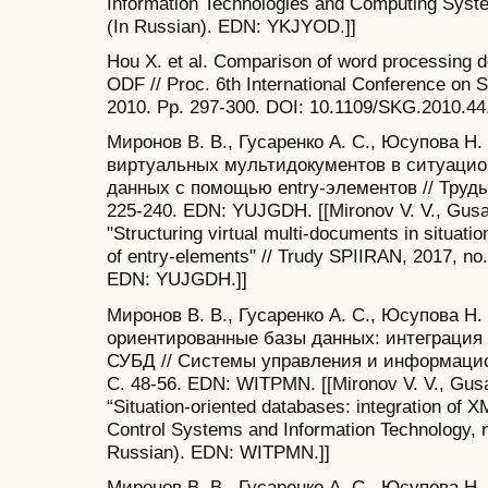
Information Technologies and Computing System
(In Russian). EDN: YKJYOD.]]
Hou X. et al. Comparison of word processing
ODF // Proc. 6th International Conference on 
2010. Рp. 297-300. DOI: 10.1109/SKG.2010.44
Миронов В. В., Гусаренко А. С., Юсупова Н
виртуальных мультидокументов в ситуацио
данных с помощью entry-элементов // Труды
225-240. EDN: YUJGDH. [[Mironov V. V., Gusar
"Structuring virtual multi-documents in situat
of entry-elements" // Trudy SPIIRAN, 2017, no.
EDN: YUJGDH.]]
Миронов В. В., Гусаренко А. С., Юсупова Н.
ориентированные базы данных: интеграция
СУБД // Системы управления и информацион
С. 48-56. EDN: WITPMN. [[Mironov V. V., Gusa
“Situation-oriented databases: integration of X
Control Systems and Information Technology, n
Russian). EDN: WITPMN.]]
Миронов В. В., Гусаренко А. С., Юсупова Н