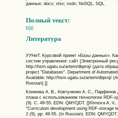
данных; docx; xlsx; vsdx; NoSQL, SQL
Полный текст:
PDF
Литература
УУНиТ. Курсовой проект «Базы данных». К
систем управления: сайт [Электронный ресу
http://hsm.ugatu.su/artem/dbproj/ (дата обра
project "Databases". Department of Automated 
Available: http://hsm.ugatu.su/artem/dbproj/ (
Russian).]]
Климова А. В., Ковтуненко А. С., Парфенов
плана с использованием технологии RDF-хра
(9). С. 49-55. EDN: QMYQDT. [[Klimova A. V., 
“Curriculum development using RDF-storage tech
2 (9), pp. 49-55. (In Russian). EDN: QMYQDT.