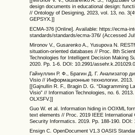
[[Mironov V. V., Gusarenko A. S., Tuguzbaev G.
design documents in educational design: functi
// Ontology of Designing, 2023, vol. 13, no. 3(
GEPSYX.]]
ECMA-376 [Online]. Available: https://ecma-int
standards/standards/ecma-376/ (Accessed July
Mironov V., Gusarenko A., Yusupova N. RESTf
situation-oriented databases // Proc. 8th Scien
Technologies for Intelligent Decision Making Su
2020. Рp. 1-6. DOI: 10.2991/assehr.k.201029.
Гайнуллин Р. Ф., Брагин Д. Г. Анализатор д
Visio // Информационные технологии. 2013.
[[Gajnullin R. F., Bragin D. G. “Diagramming L
Visio” // Information Technologies, no. 6. 2013
OLXSFV.]]
Guo W. et al. Information hiding in OOXML form
text elements // Proc. 2019 IEEE International
Security Informatics. 2019. Рp. 188-190. DOI:
Ensign C. OpenDocument V1.3 OASIS Standard 