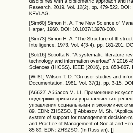
disciplines with a bibliometric approach and 
Research. 2019. Vol. 12(2), pp. 479-522. DOI
KFVLAG.
[Sim60] Simon H. A. The New Science of Man
Harper, 1960. DOI: 10.1037/13978-000.
[Sim73] Simon H. A. “The Structure of Ill structu
Intelligence. 1973. Vol. 4(3-4), pp. 181-201. 
[Sob16] Sobotta N. “A systematic literature rev
technology and information overload” // 2016 4
Sciences (HICSS). IEEE (2016), pp. 858-867.
[Wil81] Wilson T. D. “On user studies and infor
Documentation. 1981. Vol. 37(1), pp. 3-15. DO
[Абб22] Аббасов М. Ш. Применение искусст
поддержки принятия управленческих решени
управления социальными и экономическими 
89. EDN: ZHSZSO. [[ Abbasov M. Sh. “Application
system of support for management decision-ma
and Practice of Management of Social and Eco
85 89. EDN: ZHSZSO. (In Russian). ]]