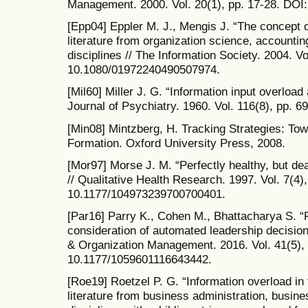
Management. 2000. Vol. 20(1), pp. 17-28. DOI
[Epp04] Eppler M. J., Mengis J. “The concept o
literature from organization science, accountin
disciplines // The Information Society. 2004. V
10.1080/01972240490507974.
[Mil60] Miller J. G. “Information input overloa
Journal of Psychiatry. 1960. Vol. 116(8), pp. 6
[Min08] Mintzberg, H. Tracking Strategies: To
Formation. Oxford University Press, 2008.
[Mor97] Morse J. M. “Perfectly healthy, but dead:
// Qualitative Health Research. 1997. Vol. 7(4)
10.1177/104973239700700401.
[Par16] Parry K., Cohen M., Bhattacharya S. “R
consideration of automated leadership decision
& Organization Management. 2016. Vol. 41(5),
10.1177/1059601116643442.
[Roe19] Roetzel P. G. “Information overload in 
literature from business administration, busin