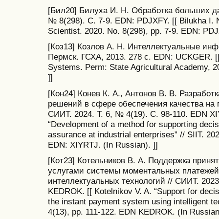
[Бил20] Билуха И. Н. Обработка больших д
№ 8(298). С. 7-9. EDN: PDJXFY. [[ Bilukha I. 
Scientist. 2020. No. 8(298), pp. 7-9. EDN: PDJ
[Коз13] Козлов А. Н. Интеллектуальные и
Пермск. ГСХА, 2013. 278 с. EDN: UCKGER. [[ K
Systems. Perm: State Agricultural Academy, 
]]
[Кон24] Конев К. А., Антонов В. В. Разрабо
решений в сфере обеспечения качества на
СИИТ. 2024. Т. 6, № 4(19). С. 98-110. EDN XIY
“Development of a method for supporting decisio
assurance at industrial enterprises” // SIIT. 202
EDN: XIYRTJ. (In Russian). ]]
[Кот23] Котельников В. А. Поддержка прин
услугами системы моментальных платежей
интеллектуальных технологий // СИИТ. 2023. 
KEDROK. [[ Kotelnikov V. A. “Support for deci
the instant payment system using intelligent tec
4(13), pp. 111-122. EDN KEDROK. (In Russian)