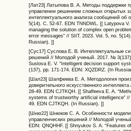
[Лат23] Латыпова В. А. Методы поддержки 
управлении решением сложных открытых за
интеллектуального анализа сообщений об ош
5(14). С. 52-67. EDN TNNDWL. [[ Latypova V. A
managing the solution of complex open problems
error messages” // SIIT. 2023. Vol. 5, no. 5(
Russian). ]]
[Сус17] Суслова Е. В. Интеллектуальные с
решений // Молодой ученый. 2017. № 3(137)
Suslova E. V. “Intelligent decision support sys
(137), pp. 171-174. EDN: XQZDRZ. (In Russian
[Шал23] Шалфеева Е. А. Методология прои
доверительного искусственного интеллекта //
28-49. EDN CJTKQH. [[ Shalfeeva E. A. “Method
systems of trustworthy artificial intelligence” //
49. EDN CJTKQH. (In Russian). ]]
[Шню22] Шнюков С. А. Особенности модели
управленческих решений // Молодой ученый.
EDN: QNQHHF. [[ Shnyukov S. A. “Features of 