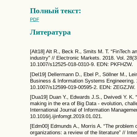
Полный текст:
PDF
Литература
[Alt18] Alt R., Beck R., Smits M. T. “FinTech an
industry” // Electronic Markets. 2018. Vol. 28(
10.1007/s12525-018-0310-9. EDN: PKFHZW.
[Del19] Dellermann D., Ebel P., Söllner M., Leim
Business & Information Systems Engineering. 2
10.1007/s12599-019-00595-2. EDN: ZEGZJW.
[Dua19] Duan Y., Edwards J.S., Dwivedi Y. K. “Ar
making in the era of Big Data - evolution, chal
International Journal of Information Managemen
10.1016/j.ijinfomgt.2019.01.021.
[Edm00] Edmunds A., Morris A. “The problem of
organizations: a review of the literature” // Int