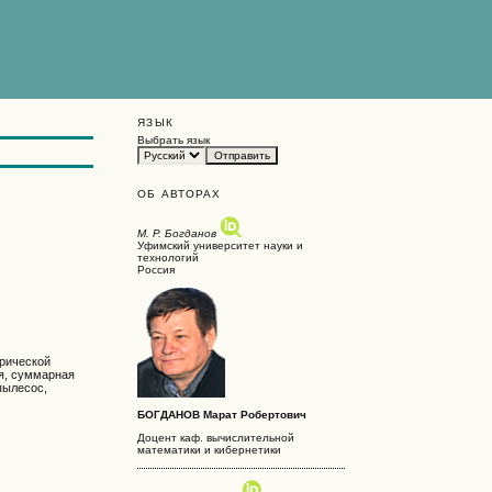
ЯЗЫК
Выбрать язык
ОБ АВТОРАХ
М. Р. Богданов
Уфимский университет науки и
технологий
Россия
трической
ия, суммарная
пылесос,
БОГДАНОВ Марат Робертович
Доцент каф. вычислительной
математики и кибернетики