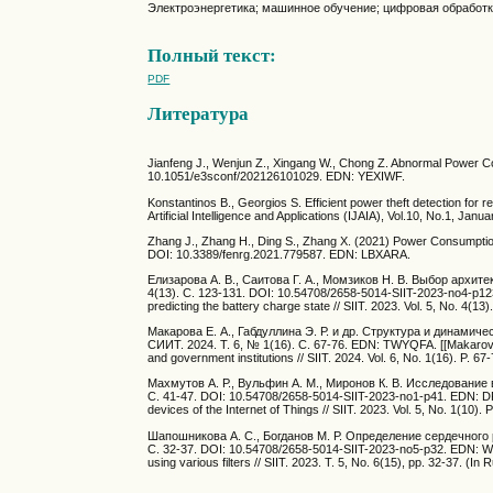
Электроэнергетика; машинное обучение; цифровая обработк
Полный текст:
PDF
Литература
Jianfeng J., Wenjun Z., Xingang W., Chong Z. Abnormal Power
10.1051/e3sconf/202126101029. EDN: YEXIWF.
Konstantinos B., Georgios S. Efficient power theft detection for
Artificial Intelligence and Applications (IJAIA), Vol.10, No.1, Jan
Zhang J., Zhang H., Ding S., Zhang X. (2021) Power Consumpti
DOI: 10.3389/fenrg.2021.779587. EDN: LBXARA.
Елизарова А. В., Саитова Г. А., Момзиков Н. В. Выбор архит
4(13). С. 123-131. DOI: 10.54708/2658-5014-SIIT-2023-no4-p123. 
predicting the battery charge state // SIIT. 2023. Vol. 5, No. 4(13)
Макарова Е. А., Габдуллина Э. Р. и др. Структура и динами
СИИТ. 2024. Т. 6, № 1(16). С. 67-76. EDN: TWYQFA. [[Makarova E.
and government institutions // SIIT. 2024. Vol. 6, No. 1(16). P. 67-
Махмутов А. Р., Вульфин А. М., Миронов К. В. Исследование
С. 41-47. DOI: 10.54708/2658-5014-SIIT-2023-no1-p41. EDN: DPEM
devices of the Internet of Things // SIIT. 2023. Vol. 5, No. 1(10). P
Шапошникова А. С., Богданов М. Р. Определение сердечного 
С. 32-37. DOI: 10.54708/2658-5014-SIIT-2023-no5-p32. EDN: WB
using various filters // SIIT. 2023. T. 5, No. 6(15), pp. 32-37. (In R