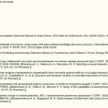
а сигналов.
 Consumption Detection Based on Data-Driven. E3S Web of Conferences 261, 01029 (2021).
 residential consumers using mean shift data mining knowledge discovery process. Internationa
uary 2019. P. 69-85. DOI: 10.5121/ijaia.2019.10106.
on Predicting and Anomaly Detection Based on Transformer and K-Means // Front. Energy Re
ектуры нейронной сети для прогнозирования состояния заряда аккумулятора // СИИТ. 20
EDN: RXSDIA. [[Elizarova A. V., Saitova G. A., Momzikov N. V. Selecting a neural network a
. P. 123-131. (In Russian).]]
ческие модели управляемого взаимодействия секторов домохозяйств и государственных
 A., Gabdullina E. R. et al. Structure and dynamic models of controlled interaction of hou
76. (In Russian).]]
 возможностей автономной работы конечных устройств интернета вещей // СИИТ. 2023. 
FA. [[Makhmutov A. R., Vulfin A. M., Mironov K. V. Study of the capabilities of autonomous
. 41-47. (In Russian).]]
ритма плода по неинвазивному ЭКГ с применением различных фильтров // СИИТ. 2023. 
BOVK. [[Shaposhnikova A. S., Bogdanov M. R. Determination of fetal heart rate using non-
ussian).]]