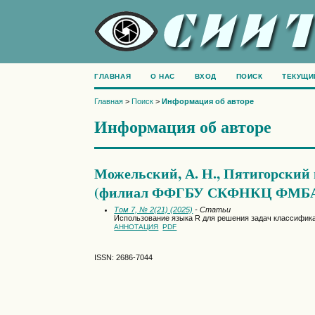
ГЛАВНАЯ
О НАС
ВХОД
ПОИСК
ТЕКУЩИ
Главная
>
Поиск
>
Информация об авторе
Информация об авторе
Можельский, А. Н., Пятигорский
(филиал ФФГБУ СКФНКЦ ФМБА)
Том 7, № 2(21) (2025)
- Статьи
Использование языка R для решения задач классифик
АННОТАЦИЯ
PDF
ISSN: 2686-7044