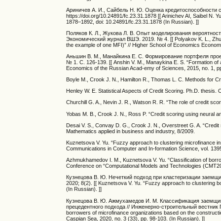
Ариничев А. И., Сайбель Н. Ю. Оценка кредитоспособности су
https://doi.org/10.24891/fc.23.31.1878 [[ Arinichev AI, Saibel N. Y
1878–1892, doi: 10.24891/fc.23.31.1878 (In Russian). ]]
Поляков К. Л., Жукова Л. В. Опыт моделирования вероятнос
Экономический журнал ВШЭ. 2019. № 4. [[ Polyakov K. L., Zhukova 
the example of one MFI)” // Higher School of Economics Economic 
Аньшин В. М., Манайкина Е. С. Формирование портфеля прое
№ 1. С. 126-139. [[ Anshin V. M., Manaykina E. S. “Formation of a 
Economics of the Russian Acad-emy of Sciences, 2015, no. 1, pp.
Boyle M., Crook J. N., Hamilton R., Thomas L. C. Methods for Cre
Henley W. E. Statistical Aspects of Credit Scoring. Ph.D. thesis.
Churchill G. A., Nevin J. R., Watson R. R. “The role of credit scor
Yobas M. B., Crook J. N., Ross P. “Credit scoring using neural a
Desai V. S., Convay D. G., Crook J. N., Overstreet G. A. “Credit
Mathematics applied in business and industry, 8/2009.
Kuznetsova V. Yu. “Fuzzy approach to clustering microfinance i
Communications in Computer and In-formation Science, vol. 1395
Azhmukhamedov I. M., Kuznetsova V. Yu. “Classification of borro
Conference on “Computational Models and Technologies (CMT20
Кузнецова В. Ю. Нечеткий подход при кластеризации заемщ
2020; 8(2). [[ Kuznetsova V. Yu. “Fuzzy approach to clustering b
(In Russian). ]]
Кузнецова В. Ю. Ажмухамедов И. М. Классификация заемщи
прецедентного подхода // Инженерно-строительный вестник Прик
borrowers of microfinance organizations based on the construction
Caspian Sea, 2020, no. 3 (33), pp. 98-103. (In Russian). ]]