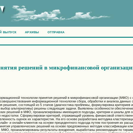
Й ВЫПУСК
АРХИВЫ
ОТПРАВКА
нятия решений в микрофинансовой организаци
формационной технологии принятия решений в микрофинансовой организации (МФО) с
овершенствования информационной технологии сбора, обработки и анализа данных о
я решения, состоящей из 5 этапов (диагностика проблемы, формулировка критериев и
ый выбор альтернативы) решены следующие задачи. Выявлены особенности обеспечени
ских решений в МФО, проанализированы имеющиеся подходы, критерии и шкалы для о
и недостатки. Сформулирован критерий, отражающий уровень финансовой ответственн
нность оценок их характеристик. На его основе разработана методика кластеризац
йн- и онлайн-клиентов на основе прецедентного подхода путем построения их рас
инятия управленческих решений на основе предложенных методик классификации кли
 МФО, проанализированы результаты внедрения, выработаны рекомендации по тираж