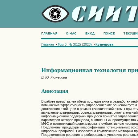
ГЛАВНАЯ
О НАС
ВХОД
ПОИСК
ТЕКУЩИ
Главная
>
Том 5, № 3(12) (2023)
>
Кузнецова
Информационная технология при
В. Ю. Кузнецова
Аннотация
В работе представлен обзор исследования и разработки ин
повышения эффективности управленческих решений путем с
достижения этой цели в рамках классической схемы приняти
выявление альтернатив, оценка альтернатив, окончательн
информационной поддержки процесса принятия управленче
параметров акторов процесса, выявлены их преимущества 
МФО и позволяющий формализовать субъективную неопределе
Предложены процедуры классификации потенциальных оффла
цифровых профилей. Разработана комплексная методика пр
Предложенные решения апробированы в условиях реальных