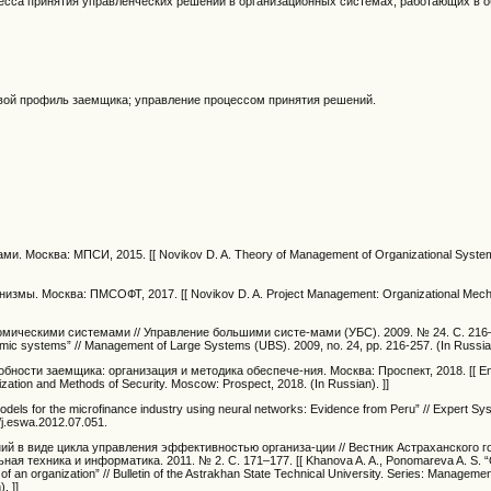
есса принятия управленческих решений в организационных системах, работающих в о
вой профиль заемщика; управление процессом принятия решений.
и. Москва: МПСИ, 2015. [[ Novikov D. A. Theory of Management of Organizational Syst
измы. Москва: ПМСОФТ, 2017. [[ Novikov D. A. Project Management: Organizational Mec
омическими системами // Управление большими систе-мами (УБС). 2009. № 24. C. 216–2
omic systems” // Management of Large Systems (UBS). 2009, no. 24, pp. 216-257. (In Russian
бности заемщика: организация и методика обеспече-ния. Москва: Проспект, 2018. [[ End
nization and Methods of Security. Moscow: Prospect, 2018. (In Russian). ]]
models for the microfinance industry using neural networks: Evidence from Peru” // Expert Sy
6/j.eswa.2012.07.051.
ний в виде цикла управления эффективностью организа-ции // Вестник Астраханского 
я техника и информатика. 2011. № 2. С. 171–177. [[ Khanova A. A., Ponomareva A. S. “O
 of an organization” // Bulletin of the Astrakhan State Technical University. Series: Manageme
. ]]