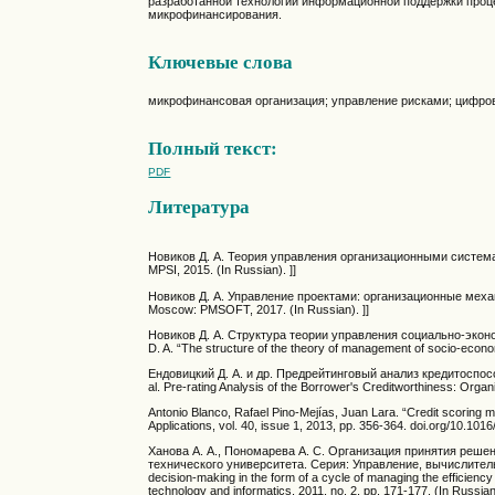
разработанной технологии информационной поддержки проц
микрофинансирования.
Ключевые слова
микрофинансовая организация; управление рисками; цифро
Полный текст:
PDF
Литература
Новиков Д. А. Теория управления организационными системам
MPSI, 2015. (In Russian). ]]
Новиков Д. А. Управление проектами: организационные механ
Moscow: PMSOFT, 2017. (In Russian). ]]
Новиков Д. А. Структура теории управления социально-экон
D. A. “The structure of the theory of management of socio-econ
Ендовицкий Д. А. и др. Предрейтинговый анализ кредитоспосо
al. Pre-rating Analysis of the Borrower's Creditworthiness: Orga
Antonio Blanco, Rafael Pino-Mejías, Juan Lara. “Credit scoring 
Applications, vol. 40, issue 1, 2013, pp. 356-364. doi.org/10.101
Ханова А. А., Пономарева А. С. Организация принятия реше
технического университета. Серия: Управление, вычислительна
decision-making in the form of a cycle of managing the efficiency
technology and informatics, 2011, no. 2, pp. 171-177. (In Russian)