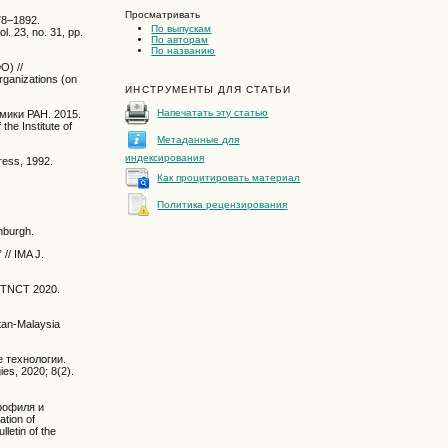
Просматривать
78–1892.
По выпускам
ol. 23, no. 31, pp.
По авторам
По названию
О) //
rganizations (on
ИНСТРУМЕНТЫ ДЛЯ СТАТЬИ
Напечатать эту статью
мики РАН. 2015.
the Institute of
Метаданные для
индексирования
ress, 1992.
Как процитировать материал
Политика рецензирования
inburgh.
 // IMA J.
— FTNCT 2020.
stan-Malaysia
 технологии.
ies, 2020; 8(2).
рофиля и
tion of
letin of the