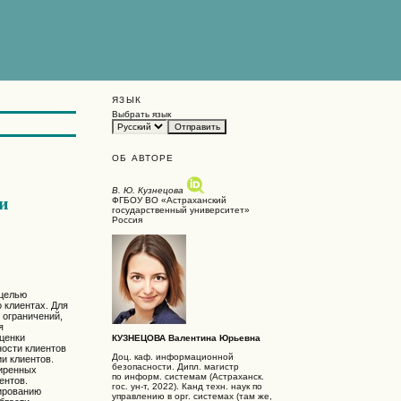
ЯЗЫК
Выбрать язык
ОБ АВТОРЕ
В. Ю. Кузнецова
и
ФГБОУ ВО «Астраханский
государственный университет»
Россия
 целью
 клиентах. Для
 ограничений,
я
ценки
КУЗНЕЦОВА Валентина Юрьевна
ости клиентов
Доц. каф. информационной
ии клиентов.
безопасности. Дипл. магистр
ширенных
по информ. системам (Астраханск.
ентов.
гос. ун-т, 2022). Канд техн. наук по
ированию
управлению в орг. системах (там же,