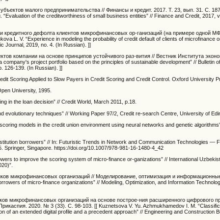
бъектов малого предпринимательства // Финансы и кредит. 2017. Т. 23, вып. 31. С. 18
u. “Evaluation of the creditworthiness of small business entities” // Finance and Credit, 2017, v
ти кредитного дефолта клиентов микрофинансовых ор-ганизаций (на примере одной МФ
L. V. “Experience in modeling the probability of credit default of clients of microfinance o
Journal, 2019, no. 4. (In Russian). ]]
ктов компании на основе принципов устойчивого раз-вития // Вестник Института эконо
company's project portfolio based on the principles of sustainable development” // Bulletin of 
 126-139. (In Russian). ]]
dit Scoring Applied to Slow Payers in Credit Scoring and Credit Control. Oxford University P
 Open University, 1995.
ing in the loan decision” // Credit World, March 2011, p.18.
nd evolutionary techniques” // Working Paper 97/2, Credit re-search Centre, University of Ed
 scoring models in the credit union environment using neural networks and genetic algorithms”
nstitution borrowers” // In: Futuristic Trends in Network and Communication Technologies 
. Springer, Singapore. https://doi.org/10.1007/978-981-16-1480-4_42
wers to improve the scoring system of micro-finance or-ganizations” // International Uzbeki
20)”.
иков микрофинансовых организаций // Моделирование, оптимизация и информационные
orrowers of micro-finance organizations” // Modeling, Optimization, and Information Technolog
ков микрофинансовых организаций на основе построе-ния расширенного цифрового п
аспия. 2020. № 3 (33). С. 98-103. [[ Kuznetsova V. Yu. Azhmukhamedov I. M. “Classifica
 of an extended digital profile and a precedent approach” // Engineering and Construction Bul