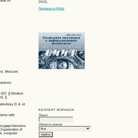
бласти
2022).
Профиль в РИНЦ
ems. Moscow:
hanisms.
57. [[ Novikov
). ]]
ovitsky D. A. et
КОНТЕНТ ЖУРНАЛА
stems with
Поиск
Область поиска
государственного
rganization of
nt, computer