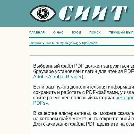
ГЛАВНАЯ
О НАС
ВХОД
ПОИСК
ТЕКУЩИЙ ВЫП
Главная
>
Том 6, № 3(18) (2024)
>
Кузнецов
Выбранный файл PDF должен загрузиться зд
браузере установлен плагин для чтения PDF
Adobe Acrobat Reader
).
Если вам нужна дополнительная информация 
сохранить и работать с PDF-файлами, у изда
сайте размещен полезный материал
«Freque
PDFs»
.
В качестве альтернативы, вы можете скачат
на котором файл может быть открыт любой 
Для скачивания файла PDF щелкните на ссы