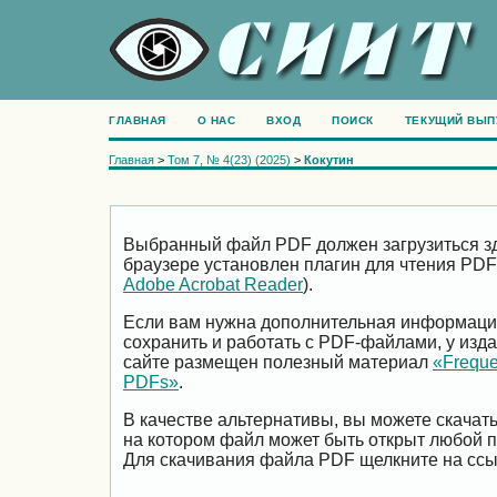
ГЛАВНАЯ
О НАС
ВХОД
ПОИСК
ТЕКУЩИЙ ВЫП
Главная
>
Том 7, № 4(23) (2025)
>
Кокутин
Выбранный файл PDF должен загрузиться зд
браузере установлен плагин для чтения PDF
Adobe Acrobat Reader
).
Если вам нужна дополнительная информация 
сохранить и работать с PDF-файлами, у изда
сайте размещен полезный материал
«Freque
PDFs»
.
В качестве альтернативы, вы можете скачат
на котором файл может быть открыт любой 
Для скачивания файла PDF щелкните на ссы