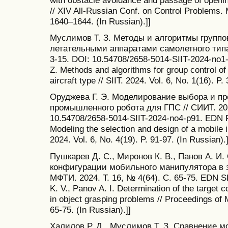
with obstacle avoidance and passage of openin
// XIV All-Russian Conf. on Control Problems.
1640–1644. (In Russian).]]
Муслимов Т. З. Методы и алгоритмы групп
летательными аппаратами самолетного типа /
3-15. DOI: 10.54708/2658-5014-SIIT-2024-no
Z. Methods and algorithms for group control of
aircraft type // SIIT. 2024. Vol. 6, No. 1(16). P.
Оруджева Г. Э. Моделирование выбора и п
промышленного робота для ГПС // СИИТ. 2024
10.54708/2658-5014-SIIT-2024-no4-p91. EDN 
Modeling the selection and design of a mobile in
2024. Vol. 6, No. 4(19). P. 91-97. (In Russian).]
Пушкарев Д. С., Миронов К. В., Панов А. И
конфигурации мобильного манипулятора в з
МФТИ. 2024. Т. 16, № 4(64). С. 65-75. EDN S
K. V., Panov A. I. Determination of the target c
in object grasping problems // Proceedings of M
65-75. (In Russian).]]
Халилов Р. Д., Муслимов Т. З. Сравнение 