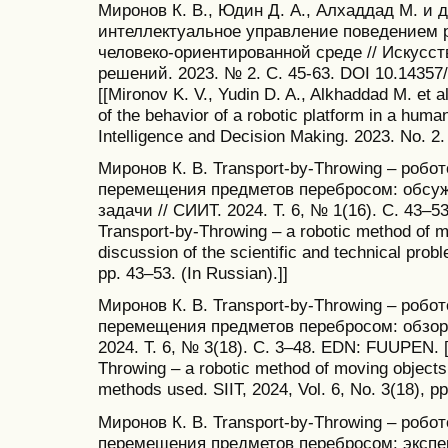
Миронов К. В., Юдин Д. А., Алхаддад М. и д
интеллектуальное управление поведением 
человеко-ориентированной среде // Искусс
решений. 2023. № 2. С. 45-63. DOI 10.1435
[[Mironov K. V., Yudin D. A., Alkhaddad M. et al
of the behavior of a robotic platform in a human
Intelligence and Decision Making. 2023. No. 2. 
Миронов К. В. Transport-by-Throwing – робо
перемещения предметов перебросом: обсуж
задачи // СИИТ. 2024. Т. 6, № 1(16). С. 43–
Transport-by-Throwing – a robotic method of m
discussion of the scientific and technical probl
pp. 43–53. (In Russian).]]
Миронов К. В. Transport-by-Throwing – робо
перемещения предметов перебросом: обзор
2024. Т. 6, № 3(18). С. 3–48. EDN: FUUPEN. [
Throwing – a robotic method of moving objects 
methods used. SIIT, 2024, Vol. 6, No. 3(18), pp
Миронов К. В. Transport-by-Throwing – робо
перемещения предметов перебросом: эксп