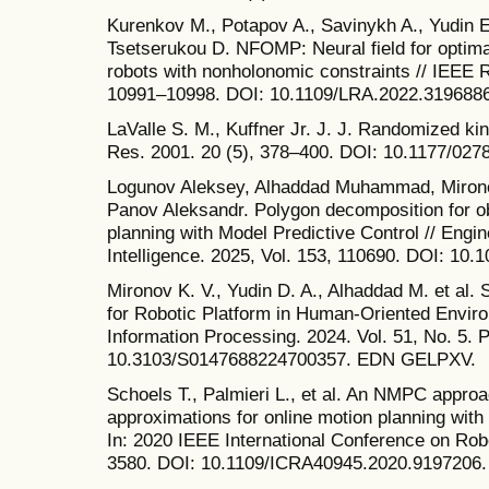
Kurenkov M., Potapov A., Savinykh A., Yudin E
Tsetserukou D. NFOMP: Neural field for optimal 
robots with nonholonomic constraints // IEEE R
10991–10998. DOI: 10.1109/LRA.2022.319688
LaValle S. M., Kuffner Jr. J. J. Randomized kin
Res. 2001. 20 (5), 378–400. DOI: 10.1177/02
Logunov Aleksey, Alhaddad Muhammad, Mironov
Panov Aleksandr. Polygon decomposition for ob
planning with Model Predictive Control // Engine
Intelligence. 2025, Vol. 153, 110690. DOI: 10.
Mironov K. V., Yudin D. A., Alhaddad M. et al. 
for Robotic Platform in Human-Oriented Environ
Information Processing. 2024. Vol. 51, No. 5. 
10.3103/S0147688224700357. EDN GELPXV.
Schoels T., Palmieri L., et al. An NMPC appro
approximations for online motion planning with 
In: 2020 IEEE International Conference on Rob
3580. DOI: 10.1109/ICRA40945.2020.9197206.