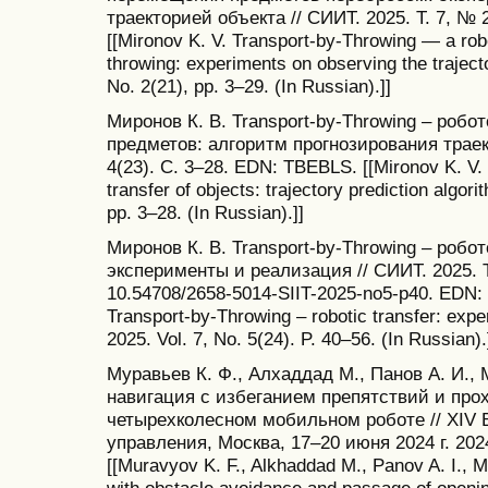
траекторией объекта // СИИТ. 2025. Т. 7, №
[[Mironov K. V. Transport-by-Throwing — a rob
throwing: experiments on observing the trajector
No. 2(21), pp. 3–29. (In Russian).]]
Миронов К. В. Transport-by-Throwing – роб
предметов: алгоритм прогнозирования траект
4(23). С. 3–28. EDN: TBEBLS. [[Mironov K. V. 
transfer of objects: trajectory prediction algori
pp. 3–28. (In Russian).]]
Миронов К. В. Transport-by-Throwing – робо
эксперименты и реализация // СИИТ. 2025. Т.
10.54708/2658-5014-SIIT-2025-no5-p40. EDN:
Transport-by-Throwing – robotic transfer: expe
2025. Vol. 7, No. 5(24). P. 40–56. (In Russian).
Муравьев К. Ф., Алхаддад М., Панов А. И.,
навигация с избеганием препятствий и про
четырехколесном мобильном роботе // XIV 
управления, Москва, 17–20 июня 2024 г. 20
[[Muravyov K. F., Alkhaddad M., Panov A. I., M