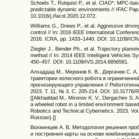
Schoels T., Rutquist P., et al. CIAO*: MPC-bas
predictable dynamic environments // IFAC Pap.
10.1016/j.ifacol.2020.12.072.
Williams G., Drews P., et al. Aggressive drivin
control // In: 2016 IEEE International Confere
2016. ICRA, pp. 1433–1440. DOI: 10.1109/ICR
Ziegler J., Bender Ph., et al. Trajectory planni
method // In: 2014 IEEE Intelligent Vehicles 
450–457. DOI: 10.1109/IVS.2014.6856581.
Алхаддад М., Миронов К. В., Дергачев С. А
траектории колесного робота в ограниченно
прогнозирующего управления // Робототехни
2023. Т. 11, № 3. С. 205-214. DOI: 10.3177
[[Alkhaddad M., Mironov K. V., Dergachev S. A.,
a wheeled robot in a limited environment based 
Robotics and Technical Cybernetics. 2023. Vol. 
Russian).]]
Вохминцев А. В. Методология решения про
и построения карты на основе комбинирова