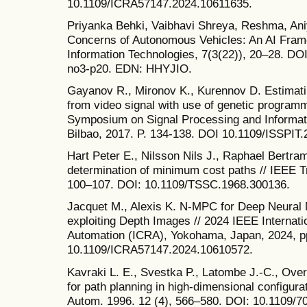
10.1109/ICRA57147.2024.10611635.
Priyanka Behki, Vaibhavi Shreya, Reshma, Ani
Concerns of Autonomous Vehicles: An AI Fram
Information Technologies, 7(3(22)), 20–28. DO
no3-p20. EDN: HHYJIO.
Gayanov R., Mironov K., Kurennov D. Estimatin
from video signal with use of genetic programm
Symposium on Signal Processing and Informat
Bilbao, 2017. P. 134-138. DOI 10.1109/ISSP
Hart Peter E., Nilsson Nils J., Raphael Bertram
determination of minimum cost paths // IEEE Tr
100–107. DOI: 10.1109/TSSC.1968.300136.
Jacquet M., Alexis K. N-MPC for Deep Neural
exploiting Depth Images // 2024 IEEE Internat
Automation (ICRA), Yokohama, Japan, 2024, p
10.1109/ICRA57147.2024.10610572.
Kavraki L. E., Svestka P., Latombe J.-C., Ove
for path planning in high-dimensional configur
Autom. 1996. 12 (4), 566–580. DOI: 10.1109/7