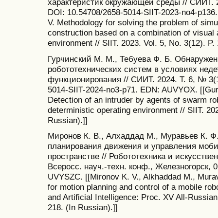
характеристик окружающей среды // СИИТ. 20
DOI: 10.54708/2658-5014-SIIT-2023-no4-p136
V. Methodology for solving the problem of sim
construction based on a combination of visual 
environment // SIIT. 2023. Vol. 5, No. 3(12). P.
Гурчинский М. М., Тебуева Ф. Б. Обнаруже
робототехнических систем в условиях нед
функционирования // СИИТ. 2024. Т. 6, № 3(1
5014-SIIT-2024-no3-p71. EDN: AUVYOX. [[Gurc
Detection of an intruder by agents of swarm ro
deterministic operating environment // SIIT. 202
Russian).]]
Миронов К. В., Алхаддад М., Муравьев К. Ф.
планирования движения и управления моб
пространстве // Робототехника и искусстве
Всеросс. науч.-техн. конф., Железногорск, 0
UVYSZC. [[Mironov K. V., Alkhaddad M., Muravy
for motion planning and control of a mobile rob
and Artificial Intelligence: Proc. XV All-Russia
218. (In Russian).]]