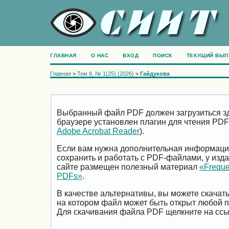
ГЛАВНАЯ
О НАС
ВХОД
ПОИСК
ТЕКУЩИЙ ВЫП
Главная
>
Том 8, № 1(25) (2026)
>
Гайдукова
Выбранный файл PDF должен загрузиться зд
браузере установлен плагин для чтения PDF
Adobe Acrobat Reader
).
Если вам нужна дополнительная информация 
сохранить и работать с PDF-файлами, у изда
сайте размещен полезный материал
«Freque
PDFs»
.
В качестве альтернативы, вы можете скачат
на котором файл может быть открыт любой 
Для скачивания файла PDF щелкните на ссы