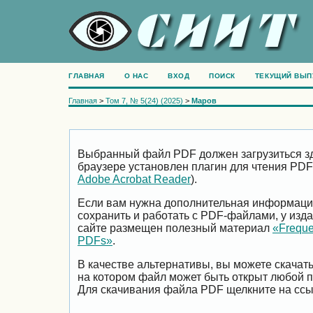
ГЛАВНАЯ
О НАС
ВХОД
ПОИСК
ТЕКУЩИЙ ВЫП
Главная
>
Том 7, № 5(24) (2025)
>
Маров
Выбранный файл PDF должен загрузиться зд
браузере установлен плагин для чтения PDF
Adobe Acrobat Reader
).
Если вам нужна дополнительная информация 
сохранить и работать с PDF-файлами, у изда
сайте размещен полезный материал
«Freque
PDFs»
.
В качестве альтернативы, вы можете скачат
на котором файл может быть открыт любой 
Для скачивания файла PDF щелкните на ссы