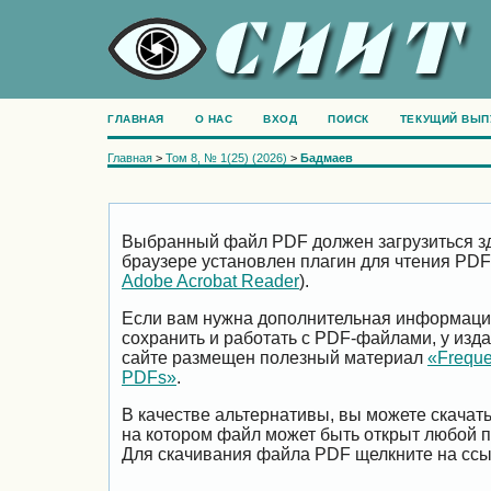
ГЛАВНАЯ
О НАС
ВХОД
ПОИСК
ТЕКУЩИЙ ВЫП
Главная
>
Том 8, № 1(25) (2026)
>
Бадмаев
Выбранный файл PDF должен загрузиться зд
браузере установлен плагин для чтения PDF
Adobe Acrobat Reader
).
Если вам нужна дополнительная информация 
сохранить и работать с PDF-файлами, у изда
сайте размещен полезный материал
«Freque
PDFs»
.
В качестве альтернативы, вы можете скачат
на котором файл может быть открыт любой 
Для скачивания файла PDF щелкните на ссы